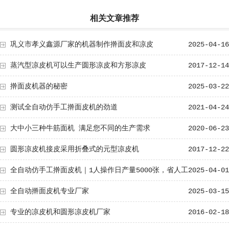
相关文章推荐
巩义市孝义鑫源厂家的机器制作擀面皮和凉皮
2025-04-16
蒸汽型凉皮机可以生产圆形凉皮和方形凉皮
2017-12-14
擀面皮机器的秘密
2025-03-22
测试全自动仿手工擀面皮机的劲道
2021-04-24
大中小三种牛筋面机 满足您不同的生产需求
2020-06-23
圆形凉皮机接皮采用折叠式的元型凉皮机
2017-12-22
全自动仿手工擀面皮机｜1人操作日产量5000张，省人工
2025-04-01
70%！免费技术指导
全自动擀面皮机专业厂家
2025-03-15
专业的凉皮机和圆形凉皮机厂家
2016-02-18