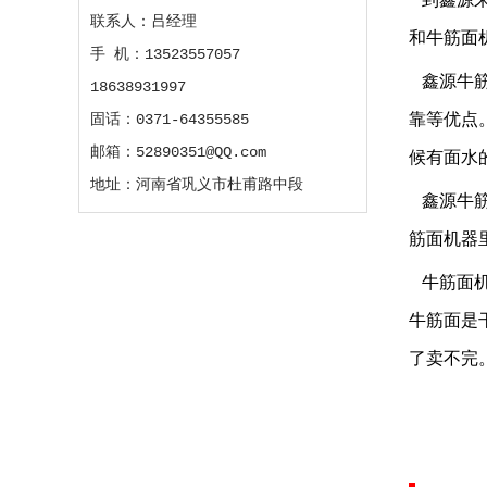
联系人：吕经理
和牛筋面
手 机：13523557057
鑫源牛筋
18638931997
靠等优点
固话：0371-64355585
邮箱：52890351@QQ.com
候有面水
地址：河南省巩义市杜甫路中段
鑫源牛筋
筋面机器
牛筋面机
牛筋面是
了卖不完