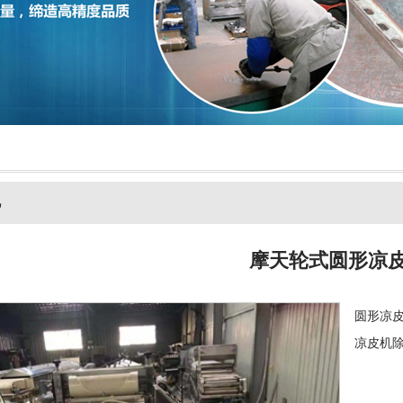
机
摩天轮式圆形凉
圆形凉
凉皮机除