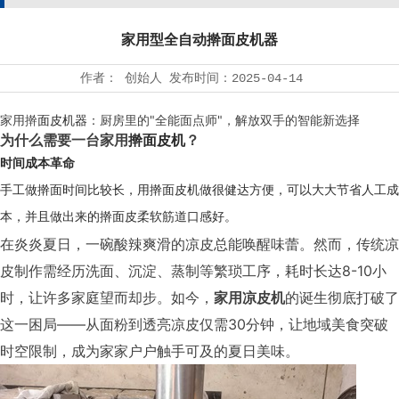
家用型全自动擀面皮机器
作者：
创始人
发布时间：
2025-04-14
家用擀
面皮机器
：厨房里的"全能面点师"，解放双手的智能新选择
为什么需要一台家用
擀面皮机
？
时间成本革命
手工做擀面时间比较长，用擀面皮机做很健达方便，可以大大节省人工成
本，并且做出来的擀面皮柔软筋道口感好。
在炎炎夏日，一碗酸辣爽滑的凉皮总能唤醒味蕾。然而，传统凉
皮制作需经历洗面、沉淀、蒸制等繁琐工序，耗时长达8-10小
时，让许多家庭望而却步。如今，
家用凉皮机
的诞生彻底打破了
这一困局——从面粉到透亮凉皮仅需30分钟，让地域美食突破
时空限制，成为家家户户触手可及的夏日美味。