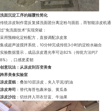
洗面沉淀工序的颠覆性简化
传统凉皮制作需反复揉洗面团分离淀粉与面筋，而智能凉皮机通
过“免洗面技术”实现突破：
采用预糊化淀粉配方，直接调配凉皮浆
集成超声波搅拌系统，10分钟完成传统3小时的淀粉水融合
实验数据显示，成品凉皮透光率可达82%（传统方法约7
8%），口感更柔韧
创意玩法：从凉皮到百变美食
跨界美食实验室
凉皮蛋糕
：叠加10层凉皮，夹入芋泥/奶油
凉皮寿司
：替代海苔包裹米饭、黄瓜条
凉皮沙拉
：切丝拌入羽衣甘蓝、牛油果