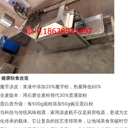
健康轻食改造
魔芋凉皮：浆液中添加20%魔芋粉，热量降低60%
全麦版本：用石磨全麦粉替代30%普通面粉
蛋白质升级：每500g面粉添加50g豌豆蛋白粉
当科技与传统风味相遇，家用
凉皮机
不仅是厨房电器，更成为文
化传承的载体。它让复杂的技艺变得简单，让地域美食突破时空